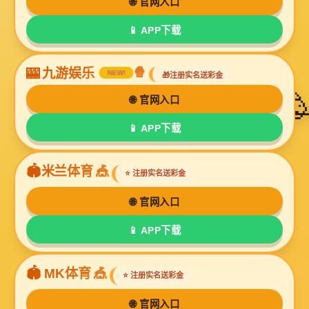
件的充磁精度要求越来越高。传统入磁机可能存在磁场分布不均
匀、充磁过程中磁场参数波动等问题，导致充磁后的磁性元件性能
一致性差。为了满足这些领域对高精度充磁的要求，入磁机需要引
入更先 进的磁场控制技术，如采用高精度的磁场传感器进行实时监
测和反馈控制，对入磁机的电源系统进行优化，以提高磁场的稳定
性和可控性。
生产效率提升的需求
在大规模生产中，提高生产效率是降低成本、提高竞争力的关
键。传统入磁机的充磁速度可能较慢，无法满足高速生产线的需
求。这就需要对入磁机进行技术升级，例如采用更有效的充磁电路
和控制算法，缩短充磁时间；或者设计更合理的工装夹具，实现多
工位同时充磁，从而提高整体的生产效率。
节能环保的需求
在当前节能环保的大趋势下，入磁机也需要朝着节能有效的方
向发展。一些老旧的入磁机能耗较高，通过技术升级，可以采用新
型的节能型磁性材料和优化的磁路设计，降低入磁机在工作过程中
的能量损耗，同时减少对环境的影响。