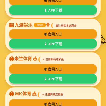
的一种方法。磁芯作为磁场传导的媒介，其数量的变化会直接影响
磁场的分布和强度。
3.位置调节：调整磁铁在充磁机中的位置，可以改变磁场分布，
进而对磁场强度产生一定影响。这种调节方式虽然不如电流调节准
确，但在某些特定应用场景下可能更为方便。
4.控制技术：先 进的控制技术，如变压器升压和脉冲移相控
制，也可以用于调节充磁机的磁场强度。这些技术通过改变输出电
压或电流波形，实现对磁场强度的准确控制。
二、调节注意事项
1.安 全性：在调节磁场强度时，需要确保操作的安 全性。例
如，在调节电流时，应避免电流过大导致设备损坏或人员触电。
2.准确性：磁场强度的调节需要准确控制，以确保充磁效果和磁
体性能的稳定性和一致性。
3.适应性：不同的磁性材料和充磁需求可能需要不同的磁场强
度。因此，在调节磁场强度时，应充分考虑实际应用场景和需求。
总的来说充磁机的磁场强度是可以通过多种方式进行调节的。
在调节过程中，应充分考虑安 全性、准确性和适应性等因素，以确
保充磁效果和磁体性能的稳定性和一致性。