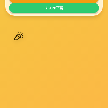
0
标签
充磁机
充磁机厂家
本文网址：
//28chengdu.com/news/239.html
上一篇：
风扇组装机怎么安装？
下一篇：
充磁机的操作界面和控制系统通常具备哪些功能？
东莞市星空电子
关于星
星空电
应用领
星空电
自动化设备有限
空电子
子中心
域
子
公司